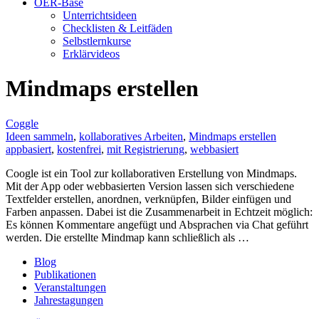
OER-Base
Unterrichtsideen
Checklisten & Leitfäden
Selbstlernkurse
Erklärvideos
Mindmaps erstellen
Coggle
Ideen sammeln
,
kollaboratives Arbeiten
,
Mindmaps erstellen
appbasiert
,
kostenfrei
,
mit Registrierung
,
webbasiert
Coogle ist ein Tool zur kollaborativen Erstellung von Mindmaps.
Mit der App oder webbasierten Version lassen sich verschiedene
Textfelder erstellen, anordnen, verknüpfen, Bilder einfügen und
Farben anpassen. Dabei ist die Zusammenarbeit in Echtzeit möglich:
Es können Kommentare angefügt und Absprachen via Chat geführt
werden. Die erstellte Mindmap kann schließlich als …
Blog
Publikationen
Veranstaltungen
Jahrestagungen