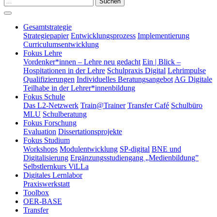
Suchen
Gesamtstrategie
Strategiepapier
Entwicklungsprozess
Implementierung
Curriculumsentwicklung
Fokus Lehre
Vordenker*innen – Lehre neu gedacht
Ein | Blick –
Hospitationen in der Lehre
Schulpraxis Digital
Lehrimpulse
Qualifizierungen
Individuelles Beratungsangebot
AG Digitale
Teilhabe in der Lehrer*innenbildung
Fokus Schule
Das L2-Netzwerk
Train@Trainer
Transfer Café
Schulbüro
MLU
Schulberatung
Fokus Forschung
Evaluation
Dissertationsprojekte
Fokus Studium
Workshops
Modulentwicklung
SP-digital
BNE und
Digitalisierung
Ergänzungsstudiengang „Medienbildung”
Selbstlernkurs ViLLa
Digitales Lernlabor
Praxiswerkstatt
Toolbox
OER-BASE
Transfer