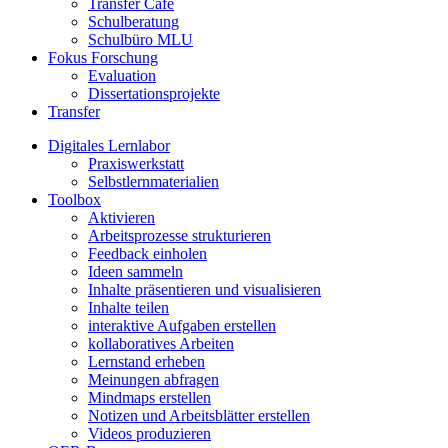
Transfer Café
Schulberatung
Schulbüro MLU
Fokus Forschung
Evaluation
Dissertationsprojekte
Transfer
Digitales Lernlabor
Praxiswerkstatt
Selbstlernmaterialien
Toolbox
Aktivieren
Arbeitsprozesse strukturieren
Feedback einholen
Ideen sammeln
Inhalte präsentieren und visualisieren
Inhalte teilen
interaktive Aufgaben erstellen
kollaboratives Arbeiten
Lernstand erheben
Meinungen abfragen
Mindmaps erstellen
Notizen und Arbeitsblätter erstellen
Videos produzieren