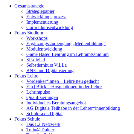
Gesamtstrategie
Strategiepapier
Entwicklungsprozess
Implementierung
Curriculumsentwicklung
Fokus Studium
Workshops
Ergänzungsstudiengang „Medienbildung”
Modulentwicklung
Game Based Learning im Lehramtsstudium
SP-digital
Selbstlernkurs ViLLa
BNE und Digitalisierung
Fokus Lehre
Vordenker*innen – Lehre neu gedacht
Ein | Blick – Hospitationen in der Lehre
Lehrimpulse
Qualifizierungen
Individuelles Beratungsangebot
AG Digitale Teilhabe in der Lehrer*innenbildung
Schulpraxis Digital
Fokus Schule
Das L2-Netzwerk
Train@Trainer