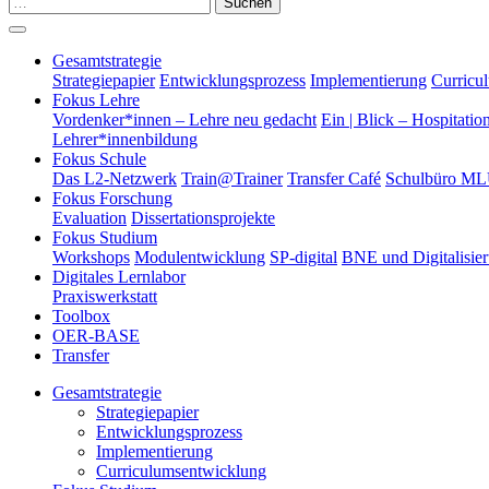
Suchen
Gesamtstrategie
Strategiepapier
Entwicklungsprozess
Implementierung
Curricu
Fokus Lehre
Vordenker*innen – Lehre neu gedacht
Ein | Blick – Hospitatio
Lehrer*innenbildung
Fokus Schule
Das L2-Netzwerk
Train@Trainer
Transfer Café
Schulbüro M
Fokus Forschung
Evaluation
Dissertationsprojekte
Fokus Studium
Workshops
Modulentwicklung
SP-digital
BNE und Digitalisie
Digitales Lernlabor
Praxiswerkstatt
Toolbox
OER-BASE
Transfer
Gesamtstrategie
Strategiepapier
Entwicklungsprozess
Implementierung
Curriculumsentwicklung