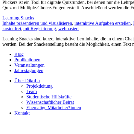
Plickers ist ein Tool für digitale Quizrunden, bei denen nur die Leh
Quiz mit Multiple-Choice-Fragen erstellt. Anschließend werden die 
Learning Snacks
Inhalte präsentieren und visualisieren
,
interaktive Aufgaben erstellen
,
kostenfrei
,
mit Registrierung
,
webbasiert
Leaning Snacks sind kurze, interaktive Lerninhalte, die in einem Ch
werden. Bei der Snackerstellung besteht die Möglichkeit, einen Tex
Blog
Publikationen
Veranstaltungen
Jahrestagungen
Über DikoLa
Projektleitung
Team
Studentische Hilfskräfte
Wissenschaftlicher Beirat
Ehemalige Mitarbeiter*innen
Kontakt