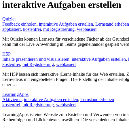
interaktive Aufgaben erstellen
Quizlet
Feedback einholen
,
interaktive Aufgaben erstellen
,
Lernstand erheben
appbasiert
,
kostenfrei
,
mit Registrierung
,
webbasiert
Mit Quizlet können Lernsets für verschiedene Fächer ab der Grundsch
kann mit der Live-Anwendung in Teams gegeneinander gespielt werden.
H5P
Inhalte präsentieren und visualisieren
,
interaktive Aufgaben erstellen
,
kostenfrei
,
mit Registrierung
,
webbasiert
Mit H5P lassen sich interaktive (Lern)-Inhalte für das Web erstellen.
Lernvideos mit eingebetteten Fragen. Die Erstellung der Inhalte erf
einer …
LearningApps
Aktivieren
,
interaktive Aufgaben erstellen
,
Lernstand erheben
kostenfrei
,
mit Registrierung
,
webbasiert
LearningApps ist eine Website zum Erstellen und Verwenden von int
Reihenfolgen und Lückentexte auswählen. Die verschiedenen Inhalte 
…