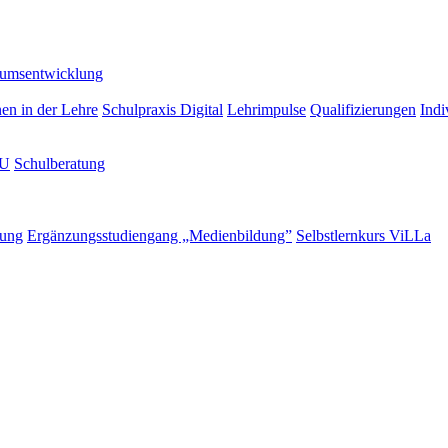
lumsentwicklung
nen in der Lehre
Schulpraxis Digital
Lehrimpulse
Qualifizierungen
Indi
LU
Schulberatung
rung
Ergänzungsstudiengang „Medienbildung”
Selbstlernkurs ViLLa