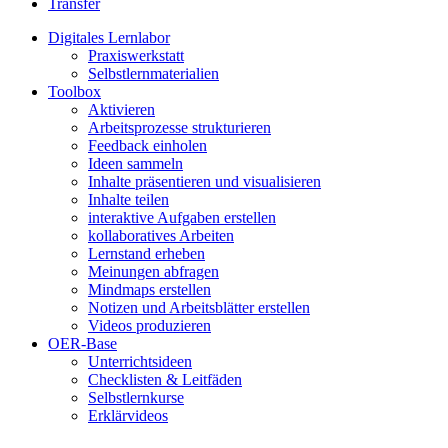
Transfer
Digitales Lernlabor
Praxiswerkstatt
Selbstlernmaterialien
Toolbox
Aktivieren
Arbeitsprozesse strukturieren
Feedback einholen
Ideen sammeln
Inhalte präsentieren und visualisieren
Inhalte teilen
interaktive Aufgaben erstellen
kollaboratives Arbeiten
Lernstand erheben
Meinungen abfragen
Mindmaps erstellen
Notizen und Arbeitsblätter erstellen
Videos produzieren
OER-Base
Unterrichtsideen
Checklisten & Leitfäden
Selbstlernkurse
Erklärvideos