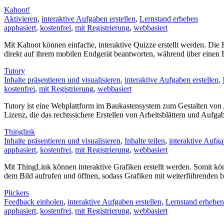
Kahoot!
Aktivieren
,
interaktive Aufgaben erstellen
,
Lernstand erheben
appbasiert
,
kostenfrei
,
mit Registrierung
,
webbasiert
Mit Kahoot können einfache, interaktive Quizze erstellt werden. Di
direkt auf ihrem mobilen Endgerät beantworten, während über einen 
Tutory
Inhalte präsentieren und visualisieren
,
interaktive Aufgaben erstellen
,
kostenfrei
,
mit Registrierung
,
webbasiert
Tutory ist eine Webplattform im Baukastensystem zum Gestalten von Ar
Lizenz, die das rechtssichere Erstellen von Arbeitsblättern und Auf
Thinglink
Inhalte präsentieren und visualisieren
,
Inhalte teilen
,
interaktive Aufga
appbasiert
,
kostenfrei
,
mit Registrierung
,
webbasiert
Mit ThingLink können interaktive Grafiken erstellt werden. Somit kö
dem Bild aufrufen und öffnen, sodass Grafiken mit weiterführenden 
Plickers
Feedback einholen
,
interaktive Aufgaben erstellen
,
Lernstand erheben
appbasiert
,
kostenfrei
,
mit Registrierung
,
webbasiert