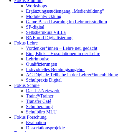
Fokus Studium
Workshops
Ergänzungsstudiengang „Medienbildung”
Modulentwicklung
Game Based Learning im Lehramtsstudium
SP-digital
Selbstlernkurs ViLLa
BNE und Digitalisierung
Fokus Lehre
Vordenker*innen – Lehre neu gedacht
Ein | Blick – Hospitationen in der Lehre
Lehrimpulse
Qualifizierungen
Individuelles Beratungsangebot
AG Digitale Teilhabe in der Lehrer*innenbildung
Schulpraxis Digital
Fokus Schule
Das L2-Netzwerk
Train@Trainer
Transfer Café
Schulberatung
Schulbüro MLU
Fokus Forschung
Evaluation
Dissertationsprojekte