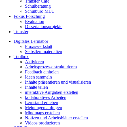
Transfer Café
Schulberatung
Schulbüro MLU
Fokus Forschung
Evaluation
Dissertationsprojekte
Transfer
Digitales Lernlabor
Praxiswerkstatt
Selbstlernmaterialien
Toolbox
Aktivieren
Arbeitsprozesse strukturieren
Feedback einholen
Ideen sammeln
Inhalte präsentieren und visualisieren
Inhalte teilen
interaktive Aufgaben erstellen
kollaboratives Arbeiten
Lernstand erheben
Meinungen abfragen
Mindmaps erstellen
Notizen und Arbeitsblätter erstellen
Videos produzieren