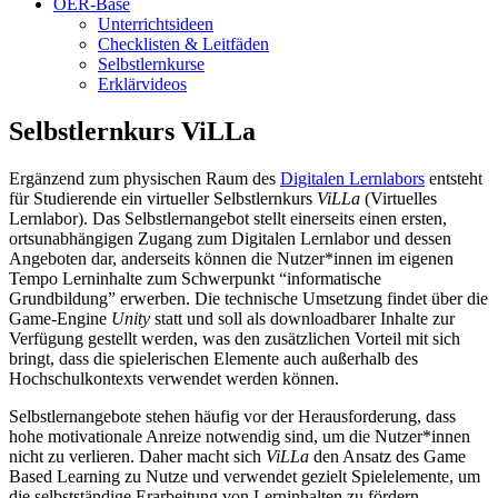
OER-Base
Unterrichtsideen
Checklisten & Leitfäden
Selbstlernkurse
Erklärvideos
Selbstlernkurs ViLLa
Ergänzend zum physischen Raum des
Digitalen Lernlabors
entsteht
für Studierende ein virtueller Selbstlernkurs
ViLLa
(Virtuelles
Lernlabor). Das Selbstlernangebot stellt einerseits einen ersten,
ortsunabhängigen Zugang zum Digitalen Lernlabor und dessen
Angeboten dar, anderseits können die Nutzer*innen im eigenen
Tempo Lerninhalte zum Schwerpunkt “informatische
Grundbildung” erwerben. Die technische Umsetzung findet über die
Game-Engine
Unity
statt und soll als downloadbarer Inhalte zur
Verfügung gestellt werden, was den zusätzlichen Vorteil mit sich
bringt, dass die spielerischen Elemente auch außerhalb des
Hochschulkontexts verwendet werden können.
Selbstlernangebote stehen häufig vor der Herausforderung, dass
hohe motivationale Anreize notwendig sind, um die Nutzer*innen
nicht zu verlieren. Daher macht sich
ViLLa
den Ansatz des Game
Based Learning zu Nutze und verwendet gezielt Spielelemente, um
die selbstständige Erarbeitung von Lerninhalten zu fördern.