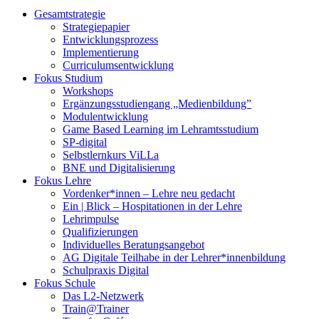
Gesamtstrategie
Strategiepapier
Entwicklungsprozess
Implementierung
Curriculumsentwicklung
Fokus Studium
Workshops
Ergänzungsstudiengang „Medienbildung”
Modulentwicklung
Game Based Learning im Lehramtsstudium
SP-digital
Selbstlernkurs ViLLa
BNE und Digitalisierung
Fokus Lehre
Vordenker*innen – Lehre neu gedacht
Ein | Blick – Hospitationen in der Lehre
Lehrimpulse
Qualifizierungen
Individuelles Beratungsangebot
AG Digitale Teilhabe in der Lehrer*innenbildung
Schulpraxis Digital
Fokus Schule
Das L2-Netzwerk
Train@Trainer