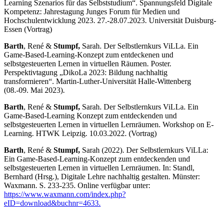
Learning Szenarios für das Selbststudium“. Spannungsfeld Digitale
Kompetenz: Jahrestagung Junges Forum für Medien und
Hochschulentwicklung 2023. 27.-28.07.2023. Universität Duisburg-
Essen (Vortrag)
Barth
, René &
Stumpf,
Sarah. Der Selbstlernkurs ViLLa. Ein
Game-Based-Learning-Konzept zum entdeckenen und
selbstgesteuerten Lernen in virtuellen Räumen. Poster.
Perspektivtagung „DikoLa 2023: Bildung nachhaltig
transformieren“. Martin-Luther-Universität Halle-Wittenberg
(08.-09. Mai 2023).
Barth
, René &
Stumpf,
Sarah. Der Selbstlernkurs ViLLa. Ein
Game-Based-Learning Konzept zum entdeckenden und
selbstgesteuerten Lernen in virtuellen Lernräumen. Workshop on E-
Learning. HTWK Leipzig. 10.03.2022. (Vortrag)
Barth
, René &
Stumpf,
Sarah (2022). Der Selbstlernkurs ViLLa:
Ein Game-Based-Learning-Konzept zum entdeckenden und
selbstgesteuerten Lernen in virtuellen Lernräumen. In: Standl,
Bernhard (Hrsg.), Digitale Lehre nachhaltig gestalten. Münster:
Waxmann. S. 233-235. Online verfügbar unter:
https://www.waxmann.com/index.php?
eID=download&buchnr=4633.