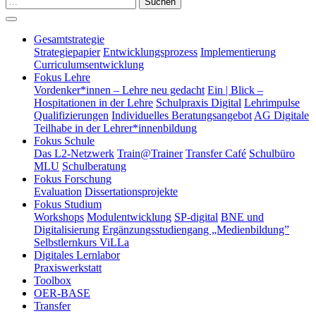
Suchen
Gesamtstrategie
Strategiepapier
Entwicklungsprozess
Implementierung
Curriculumsentwicklung
Fokus Lehre
Vordenker*innen – Lehre neu gedacht
Ein | Blick –
Hospitationen in der Lehre
Schulpraxis Digital
Lehrimpulse
Qualifizierungen
Individuelles Beratungsangebot
AG Digitale
Teilhabe in der Lehrer*innenbildung
Fokus Schule
Das L2-Netzwerk
Train@Trainer
Transfer Café
Schulbüro
MLU
Schulberatung
Fokus Forschung
Evaluation
Dissertationsprojekte
Fokus Studium
Workshops
Modulentwicklung
SP-digital
BNE und
Digitalisierung
Ergänzungsstudiengang „Medienbildung”
Selbstlernkurs ViLLa
Digitales Lernlabor
Praxiswerkstatt
Toolbox
OER-BASE
Transfer