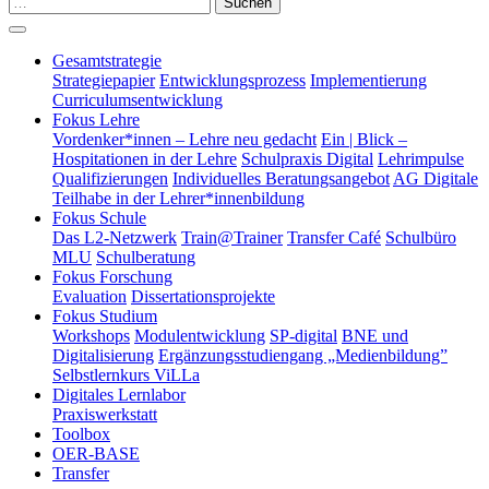
Suchen
Gesamtstrategie
Strategiepapier
Entwicklungsprozess
Implementierung
Curriculumsentwicklung
Fokus Lehre
Vordenker*innen – Lehre neu gedacht
Ein | Blick –
Hospitationen in der Lehre
Schulpraxis Digital
Lehrimpulse
Qualifizierungen
Individuelles Beratungsangebot
AG Digitale
Teilhabe in der Lehrer*innenbildung
Fokus Schule
Das L2-Netzwerk
Train@Trainer
Transfer Café
Schulbüro
MLU
Schulberatung
Fokus Forschung
Evaluation
Dissertationsprojekte
Fokus Studium
Workshops
Modulentwicklung
SP-digital
BNE und
Digitalisierung
Ergänzungsstudiengang „Medienbildung”
Selbstlernkurs ViLLa
Digitales Lernlabor
Praxiswerkstatt
Toolbox
OER-BASE
Transfer