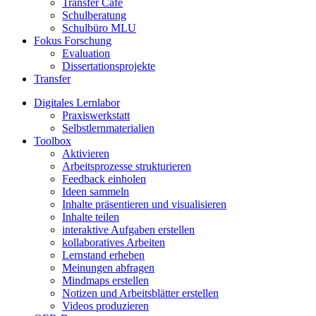
Transfer Café
Schulberatung
Schulbüro MLU
Fokus Forschung
Evaluation
Dissertationsprojekte
Transfer
Digitales Lernlabor
Praxiswerkstatt
Selbstlernmaterialien
Toolbox
Aktivieren
Arbeitsprozesse strukturieren
Feedback einholen
Ideen sammeln
Inhalte präsentieren und visualisieren
Inhalte teilen
interaktive Aufgaben erstellen
kollaboratives Arbeiten
Lernstand erheben
Meinungen abfragen
Mindmaps erstellen
Notizen und Arbeitsblätter erstellen
Videos produzieren