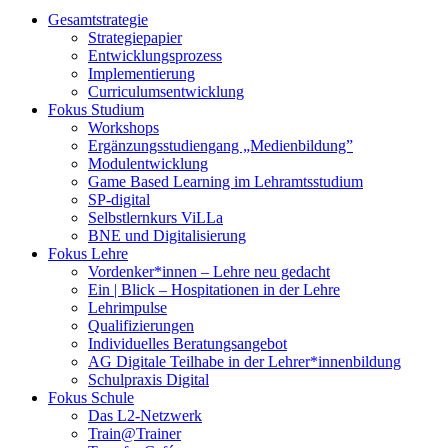
Gesamtstrategie
Strategiepapier
Entwicklungsprozess
Implementierung
Curriculumsentwicklung
Fokus Studium
Workshops
Ergänzungsstudiengang „Medienbildung”
Modulentwicklung
Game Based Learning im Lehramtsstudium
SP-digital
Selbstlernkurs ViLLa
BNE und Digitalisierung
Fokus Lehre
Vordenker*innen – Lehre neu gedacht
Ein | Blick – Hospitationen in der Lehre
Lehrimpulse
Qualifizierungen
Individuelles Beratungsangebot
AG Digitale Teilhabe in der Lehrer*innenbildung
Schulpraxis Digital
Fokus Schule
Das L2-Netzwerk
Train@Trainer