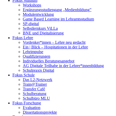
Fokus Studium
Workshops
Ergänzungsstudiengang „Medienbildung”
Modulentwicklung
Game Based Learning im Lehramtsstudium
SP-digital
Selbstlernkurs ViLLa
BNE und Digitalisierung
Fokus Lehre
Vordenker*innen – Lehre neu gedacht
Ein | Blick – Hospitationen in der Lehre
Lehrimpulse
Qualifizierungen
Individuelles Beratungsangebot
AG Digitale Teilhabe in der Lehrer*innenbildung
Schulpraxis Digital
Fokus Schule
Das L2-Netzwerk
Train@Trainer
Transfer Café
Schulberatung
Schulbüro MLU
Fokus Forschung
Evaluation
Dissertationsprojekte