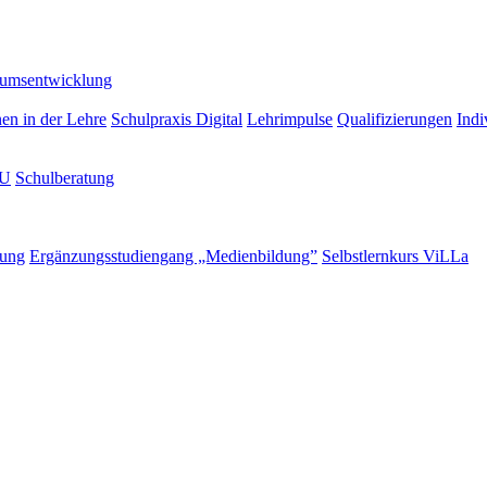
lumsentwicklung
nen in der Lehre
Schulpraxis Digital
Lehrimpulse
Qualifizierungen
Indi
LU
Schulberatung
rung
Ergänzungsstudiengang „Medienbildung”
Selbstlernkurs ViLLa