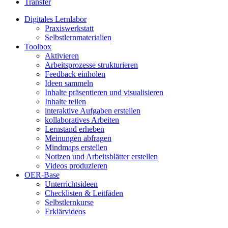
Transfer
Digitales Lernlabor
Praxiswerkstatt
Selbstlernmaterialien
Toolbox
Aktivieren
Arbeitsprozesse strukturieren
Feedback einholen
Ideen sammeln
Inhalte präsentieren und visualisieren
Inhalte teilen
interaktive Aufgaben erstellen
kollaboratives Arbeiten
Lernstand erheben
Meinungen abfragen
Mindmaps erstellen
Notizen und Arbeitsblätter erstellen
Videos produzieren
OER-Base
Unterrichtsideen
Checklisten & Leitfäden
Selbstlernkurse
Erklärvideos