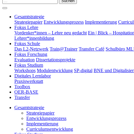
Suchen
Gesamtstrategie
Strategiepapier
Entwicklungsprozess
Implementierung
Curricu
Fokus Lehre
Vordenker*innen – Lehre neu gedacht
Ein | Blick – Hospitatio
Lehrer*innenbildung
Fokus Schule
Das L2-Netzwerk
Train@Trainer
Transfer Café
Schulbüro M
Fokus Forschung
Evaluation
Dissertationsprojekte
Fokus Studium
Workshops
Modulentwicklung
SP-digital
BNE und Digitalisie
Digitales Lernlabor
Praxiswerkstatt
Toolbox
OER-BASE
Transfer
Gesamtstrategie
Strategiepapier
Entwicklungsprozess
Implementierung
Curriculumsentwicklung