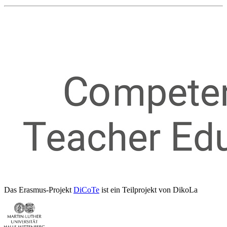
Das Erasmus-Projekt
DiCoTe
ist ein Teilprojekt von DikoLa