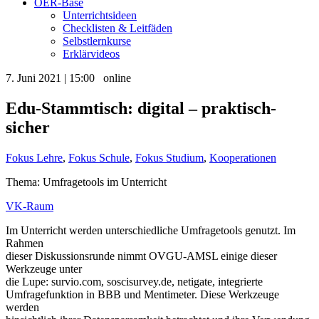
OER-Base
Unterrichtsideen
Checklisten & Leitfäden
Selbstlernkurse
Erklärvideos
7. Juni 2021 | 15:00
online
Edu-Stammtisch: digital – praktisch-
sicher
Fokus Lehre
,
Fokus Schule
,
Fokus Studium
,
Kooperationen
Thema: Umfragetools im Unterricht
VK-Raum
Im Unterricht werden unterschiedliche Umfragetools genutzt. Im
Rahmen
dieser Diskussionsrunde nimmt OVGU-AMSL einige dieser
Werkzeuge unter
die Lupe: survio.com, soscisurvey.de, netigate, integrierte
Umfragefunktion in BBB und Mentimeter. Diese Werkzeuge
werden