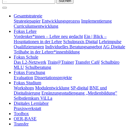
Suchen
Gesamtstrategie
Strategiepapier
Entwicklungsprozess
Implementierung
Curriculumsentwicklung
Fokus Lehre
Vordenker*innen – Lehre neu gedacht
Ein | Blick –
Hospitationen in der Lehre
Schulpraxis Digital
Lehrimpulse
Qualifizierungen
Individuelles Beratungsangebot
AG Digitale
Teilhabe in der Lehrer*innenbildung
Fokus Schule
Das L2-Netzwerk
Train@Trainer
Transfer Café
Schulbüro
MLU
Schulberatung
Fokus Forschung
Evaluation
Dissertationsprojekte
Fokus Studium
Workshops
Modulentwicklung
SP-digital
BNE und
Digitalisierung
Ergänzungsstudiengang „Medienbildung”
Selbstlernkurs ViLLa
Digitales Lernlabor
Praxiswerkstatt
Toolbox
OER-BASE
Transfer