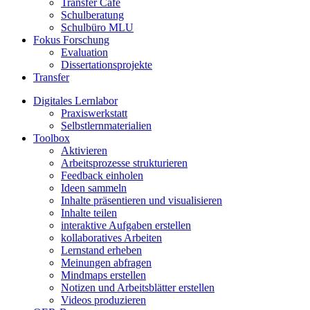
Transfer Café
Schulberatung
Schulbüro MLU
Fokus Forschung
Evaluation
Dissertationsprojekte
Transfer
Digitales Lernlabor
Praxiswerkstatt
Selbstlernmaterialien
Toolbox
Aktivieren
Arbeitsprozesse strukturieren
Feedback einholen
Ideen sammeln
Inhalte präsentieren und visualisieren
Inhalte teilen
interaktive Aufgaben erstellen
kollaboratives Arbeiten
Lernstand erheben
Meinungen abfragen
Mindmaps erstellen
Notizen und Arbeitsblätter erstellen
Videos produzieren