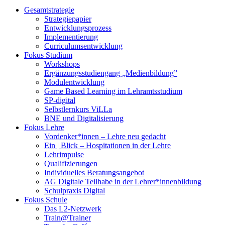
Gesamtstrategie
Strategiepapier
Entwicklungsprozess
Implementierung
Curriculumsentwicklung
Fokus Studium
Workshops
Ergänzungsstudiengang „Medienbildung”
Modulentwicklung
Game Based Learning im Lehramtsstudium
SP-digital
Selbstlernkurs ViLLa
BNE und Digitalisierung
Fokus Lehre
Vordenker*innen – Lehre neu gedacht
Ein | Blick – Hospitationen in der Lehre
Lehrimpulse
Qualifizierungen
Individuelles Beratungsangebot
AG Digitale Teilhabe in der Lehrer*innenbildung
Schulpraxis Digital
Fokus Schule
Das L2-Netzwerk
Train@Trainer