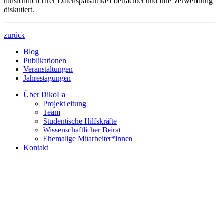
hinsichtlich ihrer Datensparsamkeit betrachtet und ihre Verwendung
diskutiert.
zurück
Blog
Publikationen
Veranstaltungen
Jahrestagungen
Über DikoLa
Projektleitung
Team
Studentische Hilfskräfte
Wissenschaftlicher Beirat
Ehemalige Mitarbeiter*innen
Kontakt