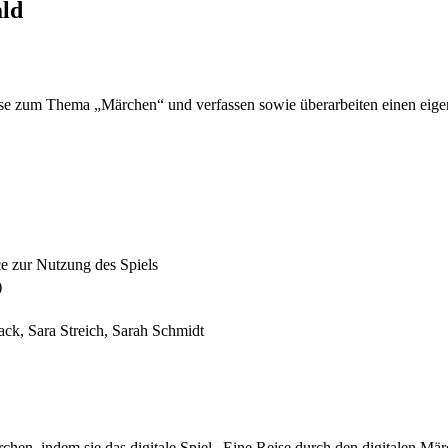
ald
isse zum Thema „Märchen“ und verfassen sowie überarbeiten einen eig
e zur Nutzung des Spiels
)
ck, Sara Streich, Sarah Schmidt
ärchen, indem sie das digitale Spiel „Eine Reise durch den digitalen Mä