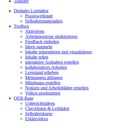
Transfer
Digitales Lernlabor
Praxiswerkstatt
Selbstlernmaterialien
Toolbox
Aktivieren
Arbeitsprozesse strukturieren
Feedback einholen
Ideen sammeln
Inhalte präsentieren und visualisieren
Inhalte teilen
interaktive Aufgaben erstellen
kollaboratives Arbeiten
Lernstand erheben
Meinungen abfragen
Mindmaps erstellen
Notizen und Arbeitsblätter erstellen
Videos produzieren
OER-Base
Unterrichtsideen
Checklisten & Leitfäden
Selbstlernkurse
Erklärvideos