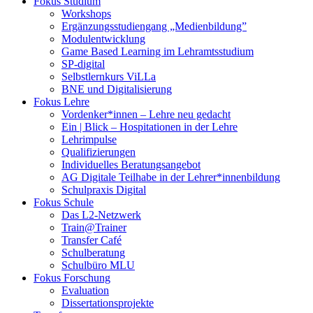
Fokus Studium
Workshops
Ergänzungsstudiengang „Medienbildung”
Modulentwicklung
Game Based Learning im Lehramtsstudium
SP-digital
Selbstlernkurs ViLLa
BNE und Digitalisierung
Fokus Lehre
Vordenker*innen – Lehre neu gedacht
Ein | Blick – Hospitationen in der Lehre
Lehrimpulse
Qualifizierungen
Individuelles Beratungsangebot
AG Digitale Teilhabe in der Lehrer*innenbildung
Schulpraxis Digital
Fokus Schule
Das L2-Netzwerk
Train@Trainer
Transfer Café
Schulberatung
Schulbüro MLU
Fokus Forschung
Evaluation
Dissertationsprojekte