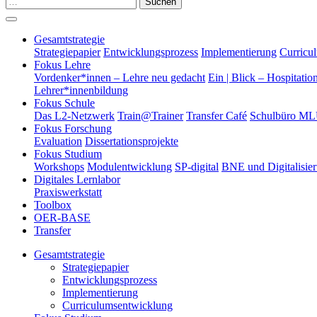
Suchen
Gesamtstrategie
Strategiepapier
Entwicklungsprozess
Implementierung
Curricu
Fokus Lehre
Vordenker*innen – Lehre neu gedacht
Ein | Blick – Hospitatio
Lehrer*innenbildung
Fokus Schule
Das L2-Netzwerk
Train@Trainer
Transfer Café
Schulbüro M
Fokus Forschung
Evaluation
Dissertationsprojekte
Fokus Studium
Workshops
Modulentwicklung
SP-digital
BNE und Digitalisie
Digitales Lernlabor
Praxiswerkstatt
Toolbox
OER-BASE
Transfer
Gesamtstrategie
Strategiepapier
Entwicklungsprozess
Implementierung
Curriculumsentwicklung