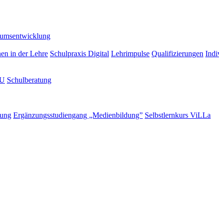
lumsentwicklung
nen in der Lehre
Schulpraxis Digital
Lehrimpulse
Qualifizierungen
Indi
LU
Schulberatung
rung
Ergänzungsstudiengang „Medienbildung”
Selbstlernkurs ViLLa