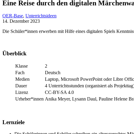
Eine Reise durch den digitalen Märchenw
OER-Base
,
Unterrichtsideen
14. Dezember 2023
Die Schüler*innen erwerben mit Hilfe eines digitalen Spiels Kenntn
Überblick
Klasse
2
Fach
Deutsch
Medien
Laptop, Microsoft PowerPoint oder Libre Offic
Dauer
4 Unterrichtsstunden (organisiert als Projekttag
Lizenz
CC-BY-SA 4.0
Urheber*innen
Anika Meyer, Lysann Daul, Pauline Helene Bra
Lernziele
Die Schülerinnen und Schüler schreiben ein altersgerechtes M