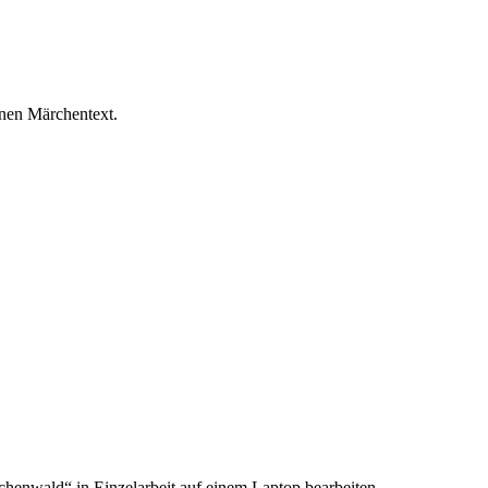
enen Märchentext.
rchenwald“ in Einzelarbeit auf einem Laptop bearbeiten.