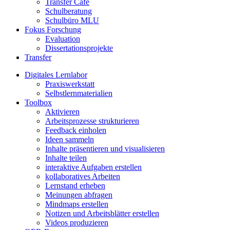
Transfer Café
Schulberatung
Schulbüro MLU
Fokus Forschung
Evaluation
Dissertationsprojekte
Transfer
Digitales Lernlabor
Praxiswerkstatt
Selbstlernmaterialien
Toolbox
Aktivieren
Arbeitsprozesse strukturieren
Feedback einholen
Ideen sammeln
Inhalte präsentieren und visualisieren
Inhalte teilen
interaktive Aufgaben erstellen
kollaboratives Arbeiten
Lernstand erheben
Meinungen abfragen
Mindmaps erstellen
Notizen und Arbeitsblätter erstellen
Videos produzieren