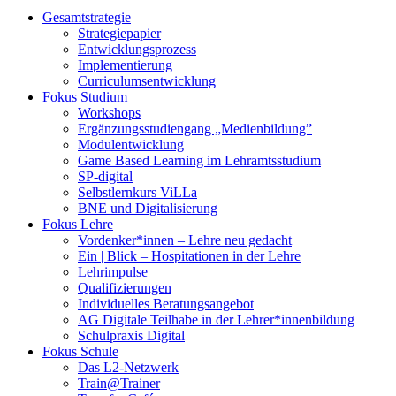
Gesamtstrategie
Strategiepapier
Entwicklungsprozess
Implementierung
Curriculumsentwicklung
Fokus Studium
Workshops
Ergänzungsstudiengang „Medienbildung”
Modulentwicklung
Game Based Learning im Lehramtsstudium
SP-digital
Selbstlernkurs ViLLa
BNE und Digitalisierung
Fokus Lehre
Vordenker*innen – Lehre neu gedacht
Ein | Blick – Hospitationen in der Lehre
Lehrimpulse
Qualifizierungen
Individuelles Beratungsangebot
AG Digitale Teilhabe in der Lehrer*innenbildung
Schulpraxis Digital
Fokus Schule
Das L2-Netzwerk
Train@Trainer