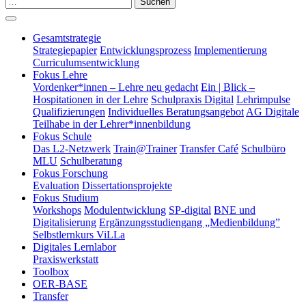
Suchen
Gesamtstrategie
Strategiepapier
Entwicklungsprozess
Implementierung
Curriculumsentwicklung
Fokus Lehre
Vordenker*innen – Lehre neu gedacht
Ein | Blick –
Hospitationen in der Lehre
Schulpraxis Digital
Lehrimpulse
Qualifizierungen
Individuelles Beratungsangebot
AG Digitale
Teilhabe in der Lehrer*innenbildung
Fokus Schule
Das L2-Netzwerk
Train@Trainer
Transfer Café
Schulbüro
MLU
Schulberatung
Fokus Forschung
Evaluation
Dissertationsprojekte
Fokus Studium
Workshops
Modulentwicklung
SP-digital
BNE und
Digitalisierung
Ergänzungsstudiengang „Medienbildung”
Selbstlernkurs ViLLa
Digitales Lernlabor
Praxiswerkstatt
Toolbox
OER-BASE
Transfer