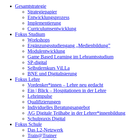
Gesamtstrategie
Strategiepapier
Entwicklungsprozess
Implementierung
Curriculumsentwicklung
Fokus Studium
Workshops
Ergänzungsstudiengang „Medienbildung”
Modulentwicklung
Game Based Learning im Lehramtsstudium
SP-digital
Selbstlernkurs ViLLa
BNE und Digitalisierung
Fokus Lehre
Vordenker*innen – Lehre neu gedacht
Ein | Blick – Hospitationen in der Lehre
Lehrimpulse
Qualifizierungen
Individuelles Beratungsangebot
AG Digitale Teilhabe in der Lehrer*innenbildung
Schulpraxis Digital
Fokus Schule
Das L2-Netzwerk
Train@Trainer