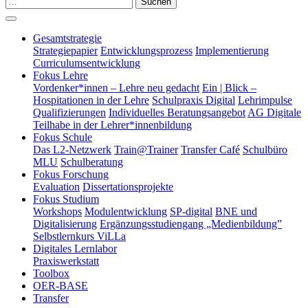
Suchen
Gesamtstrategie
Strategiepapier
Entwicklungsprozess
Implementierung
Curriculumsentwicklung
Fokus Lehre
Vordenker*innen – Lehre neu gedacht
Ein | Blick –
Hospitationen in der Lehre
Schulpraxis Digital
Lehrimpulse
Qualifizierungen
Individuelles Beratungsangebot
AG Digitale
Teilhabe in der Lehrer*innenbildung
Fokus Schule
Das L2-Netzwerk
Train@Trainer
Transfer Café
Schulbüro
MLU
Schulberatung
Fokus Forschung
Evaluation
Dissertationsprojekte
Fokus Studium
Workshops
Modulentwicklung
SP-digital
BNE und
Digitalisierung
Ergänzungsstudiengang „Medienbildung”
Selbstlernkurs ViLLa
Digitales Lernlabor
Praxiswerkstatt
Toolbox
OER-BASE
Transfer