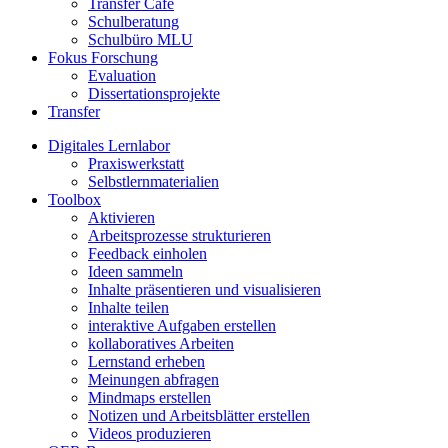
Transfer Café
Schulberatung
Schulbüro MLU
Fokus Forschung
Evaluation
Dissertationsprojekte
Transfer
Digitales Lernlabor
Praxiswerkstatt
Selbstlernmaterialien
Toolbox
Aktivieren
Arbeitsprozesse strukturieren
Feedback einholen
Ideen sammeln
Inhalte präsentieren und visualisieren
Inhalte teilen
interaktive Aufgaben erstellen
kollaboratives Arbeiten
Lernstand erheben
Meinungen abfragen
Mindmaps erstellen
Notizen und Arbeitsblätter erstellen
Videos produzieren