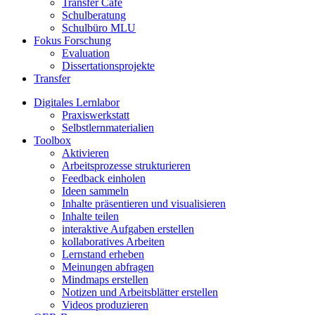
Transfer Café
Schulberatung
Schulbüro MLU
Fokus Forschung
Evaluation
Dissertationsprojekte
Transfer
Digitales Lernlabor
Praxiswerkstatt
Selbstlernmaterialien
Toolbox
Aktivieren
Arbeitsprozesse strukturieren
Feedback einholen
Ideen sammeln
Inhalte präsentieren und visualisieren
Inhalte teilen
interaktive Aufgaben erstellen
kollaboratives Arbeiten
Lernstand erheben
Meinungen abfragen
Mindmaps erstellen
Notizen und Arbeitsblätter erstellen
Videos produzieren