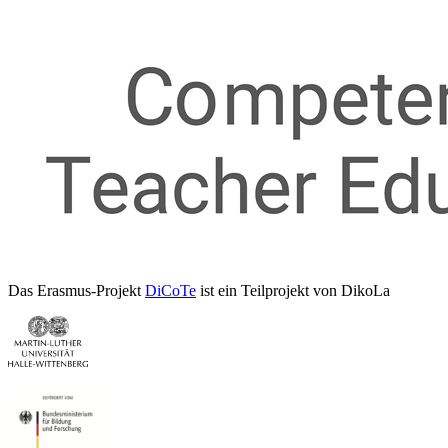
Das Erasmus-Projekt
DiCoTe
ist ein Teilprojekt von DikoLa