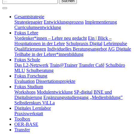
Suchen
Gesamtstrategie
Strategiepapier
Entwicklungsprozess
Implementierung
Curriculumsentwicklung
Fokus Lehre
Vordenker*innen – Lehre neu gedacht
Ein | Blick –
Hospitationen in der Lehre
Schulpraxis Digital
Lehrimpulse
Qualifizierungen
Individuelles Beratungsangebot
AG Digitale
Teilhabe in der Lehrer*innenbildung
Fokus Schule
Das L2-Netzwerk
Train@Trainer
Transfer Café
Schulbüro
MLU
Schulberatung
Fokus Forschung
Evaluation
Dissertationsprojekte
Fokus Studium
Workshops
Modulentwicklung
SP-digital
BNE und
Digitalisierung
Ergänzungsstudiengang „Medienbildung”
Selbstlernkurs ViLLa
Digitales Lernlabor
Praxiswerkstatt
Toolbox
OER-BASE
Transfer