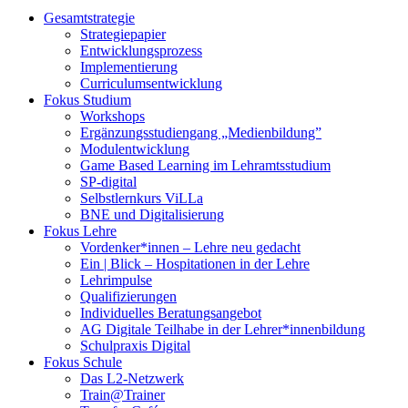
Gesamtstrategie
Strategiepapier
Entwicklungsprozess
Implementierung
Curriculumsentwicklung
Fokus Studium
Workshops
Ergänzungsstudiengang „Medienbildung”
Modulentwicklung
Game Based Learning im Lehramtsstudium
SP-digital
Selbstlernkurs ViLLa
BNE und Digitalisierung
Fokus Lehre
Vordenker*innen – Lehre neu gedacht
Ein | Blick – Hospitationen in der Lehre
Lehrimpulse
Qualifizierungen
Individuelles Beratungsangebot
AG Digitale Teilhabe in der Lehrer*innenbildung
Schulpraxis Digital
Fokus Schule
Das L2-Netzwerk
Train@Trainer