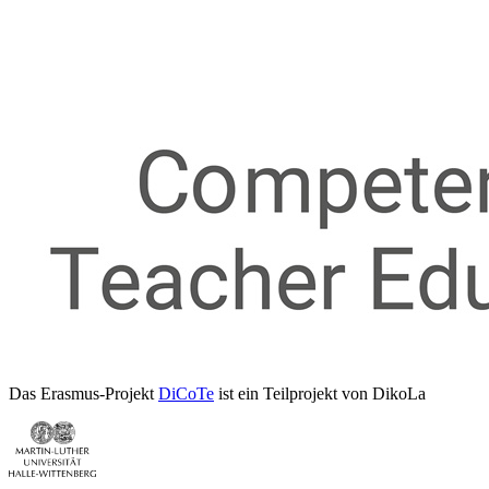
Das Erasmus-Projekt
DiCoTe
ist ein Teilprojekt von DikoLa