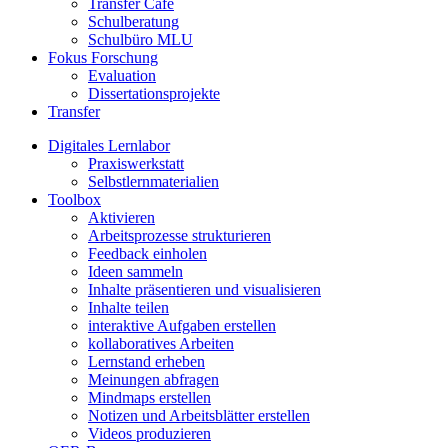
Transfer Café
Schulberatung
Schulbüro MLU
Fokus Forschung
Evaluation
Dissertationsprojekte
Transfer
Digitales Lernlabor
Praxiswerkstatt
Selbstlernmaterialien
Toolbox
Aktivieren
Arbeitsprozesse strukturieren
Feedback einholen
Ideen sammeln
Inhalte präsentieren und visualisieren
Inhalte teilen
interaktive Aufgaben erstellen
kollaboratives Arbeiten
Lernstand erheben
Meinungen abfragen
Mindmaps erstellen
Notizen und Arbeitsblätter erstellen
Videos produzieren