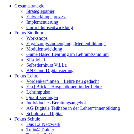
Gesamtstrategie
Strategiepapier
Entwicklungsprozess
Implementierung
Curriculumsentwicklung
Fokus Studium
Workshops
Ergänzungsstudiengang „Medienbildung”
Modulentwicklung
Game Based Learning im Lehramtsstudium
SP-digital
Selbstlernkurs ViLLa
BNE und Digitalisierung
Fokus Lehre
Vordenker*innen – Lehre neu gedacht
Ein | Blick – Hospitationen in der Lehre
Lehrimpulse
Qualifizierungen
Individuelles Beratungsangebot
AG Digitale Teilhabe in der Lehrer*innenbildung
Schulpraxis Digital
Fokus Schule
Das L2-Netzwerk
Train@Trainer