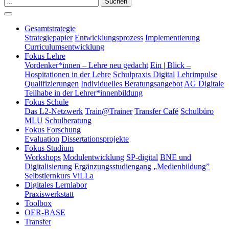
Suchen
Gesamtstrategie
Strategiepapier
Entwicklungsprozess
Implementierung
Curriculumsentwicklung
Fokus Lehre
Vordenker*innen – Lehre neu gedacht
Ein | Blick –
Hospitationen in der Lehre
Schulpraxis Digital
Lehrimpulse
Qualifizierungen
Individuelles Beratungsangebot
AG Digitale
Teilhabe in der Lehrer*innenbildung
Fokus Schule
Das L2-Netzwerk
Train@Trainer
Transfer Café
Schulbüro
MLU
Schulberatung
Fokus Forschung
Evaluation
Dissertationsprojekte
Fokus Studium
Workshops
Modulentwicklung
SP-digital
BNE und
Digitalisierung
Ergänzungsstudiengang „Medienbildung”
Selbstlernkurs ViLLa
Digitales Lernlabor
Praxiswerkstatt
Toolbox
OER-BASE
Transfer