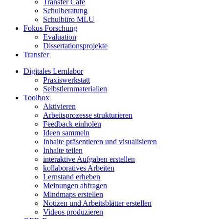
Transfer Café
Schulberatung
Schulbüro MLU
Fokus Forschung
Evaluation
Dissertationsprojekte
Transfer
Digitales Lernlabor
Praxiswerkstatt
Selbstlernmaterialien
Toolbox
Aktivieren
Arbeitsprozesse strukturieren
Feedback einholen
Ideen sammeln
Inhalte präsentieren und visualisieren
Inhalte teilen
interaktive Aufgaben erstellen
kollaboratives Arbeiten
Lernstand erheben
Meinungen abfragen
Mindmaps erstellen
Notizen und Arbeitsblätter erstellen
Videos produzieren