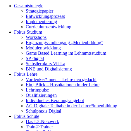
Gesamtstrategie
Strategiepapier
Entwicklungsprozess
Implementierung
Curriculumsentwicklung
Fokus Studium
Workshops
Ergänzungsstudiengang „Medienbildung”
Modulentwicklung
Game Based Learning im Lehramtsstudium
SP-digital
Selbstlernkurs ViLLa
BNE und Digitalisierung
Fokus Lehre
Vordenker*innen – Lehre neu gedacht
Ein | Blick – Hospitationen in der Lehre
Lehrimpulse
Qualifizierungen
Individuelles Beratungsangebot
AG Digitale Teilhabe in der Lehrer*innenbildung
Schulpraxis Digital
Fokus Schule
Das L2-Netzwerk
Train@Trainer