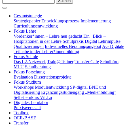
Suchen
Gesamtstrategie
Strategiepapier
Entwicklungsprozess
Implementierung
Curriculumsentwicklung
Fokus Lehre
Vordenker*innen – Lehre neu gedacht
Ein | Blick –
Hospitationen in der Lehre
Schulpraxis Digital
Lehrimpulse
Qualifizierungen
Individuelles Beratungsangebot
AG Digitale
Teilhabe in der Lehrer*innenbildung
Fokus Schule
Das L2-Netzwerk
Train@Trainer
Transfer Café
Schulbüro
MLU
Schulberatung
Fokus Forschung
Evaluation
Dissertationsprojekte
Fokus Studium
Workshops
Modulentwicklung
SP-digital
BNE und
Digitalisierung
Ergänzungsstudiengang „Medienbildung”
Selbstlernkurs ViLLa
Digitales Lernlabor
Praxiswerkstatt
Toolbox
OER-BASE
Transfer