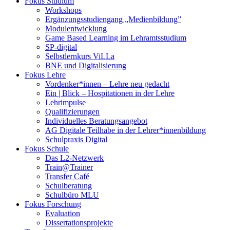
Fokus Studium
Workshops
Ergänzungsstudiengang „Medienbildung”
Modulentwicklung
Game Based Learning im Lehramtsstudium
SP-digital
Selbstlernkurs ViLLa
BNE und Digitalisierung
Fokus Lehre
Vordenker*innen – Lehre neu gedacht
Ein | Blick – Hospitationen in der Lehre
Lehrimpulse
Qualifizierungen
Individuelles Beratungsangebot
AG Digitale Teilhabe in der Lehrer*innenbildung
Schulpraxis Digital
Fokus Schule
Das L2-Netzwerk
Train@Trainer
Transfer Café
Schulberatung
Schulbüro MLU
Fokus Forschung
Evaluation
Dissertationsprojekte