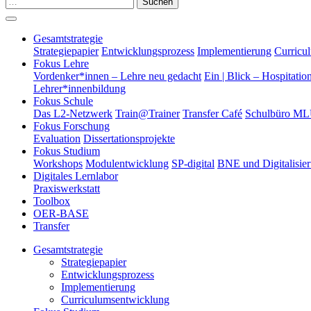
Suchen
Gesamtstrategie
Strategiepapier
Entwicklungsprozess
Implementierung
Curricu
Fokus Lehre
Vordenker*innen – Lehre neu gedacht
Ein | Blick – Hospitatio
Lehrer*innenbildung
Fokus Schule
Das L2-Netzwerk
Train@Trainer
Transfer Café
Schulbüro M
Fokus Forschung
Evaluation
Dissertationsprojekte
Fokus Studium
Workshops
Modulentwicklung
SP-digital
BNE und Digitalisie
Digitales Lernlabor
Praxiswerkstatt
Toolbox
OER-BASE
Transfer
Gesamtstrategie
Strategiepapier
Entwicklungsprozess
Implementierung
Curriculumsentwicklung