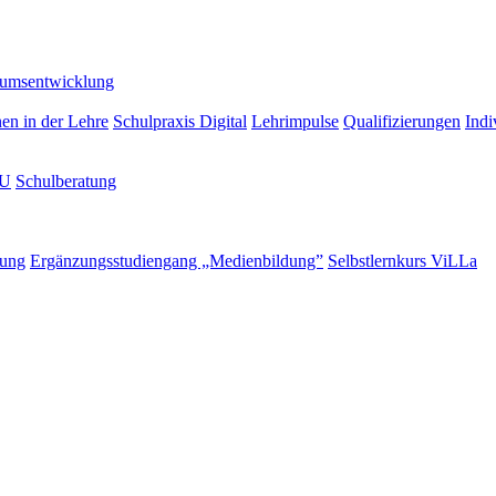
lumsentwicklung
nen in der Lehre
Schulpraxis Digital
Lehrimpulse
Qualifizierungen
Indi
LU
Schulberatung
rung
Ergänzungsstudiengang „Medienbildung”
Selbstlernkurs ViLLa