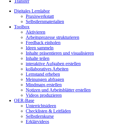
Transfer
Digitales Lernlabor
Praxiswerkstatt
Selbstlernmaterialien
Toolbox
Aktivieren
Arbeitsprozesse strukturieren
Feedback einholen
Ideen sammeln
Inhalte präsentieren und visualisieren
Inhalte teilen
interaktive Aufgaben erstellen
kollaboratives Arbeiten
Lernstand erheben
Meinungen abfragen
Mindmaps erstellen
Notizen und Arbeitsblätter erstellen
Videos produzieren
OER-Base
Unterrichtsideen
Checklisten & Leitfäden
Selbstlernkurse
Erklärvideos