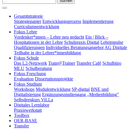
Suchen
Gesamtstrategie
Strategiepapier
Entwicklungsprozess
Implementierung
Curriculumsentwicklung
Fokus Lehre
Vordenker*innen – Lehre neu gedacht
Ein | Blick –
Hospitationen in der Lehre
Schulpraxis Digital
Lehrimpulse
Qualifizierungen
Individuelles Beratungsangebot
AG Digitale
Teilhabe in der Lehrer*innenbildung
Fokus Schule
Das L2-Netzwerk
Train@Trainer
Transfer Café
Schulbüro
MLU
Schulberatung
Fokus Forschung
Evaluation
Dissertationsprojekte
Fokus Studium
Workshops
Modulentwicklung
SP-digital
BNE und
Digitalisierung
Ergänzungsstudiengang „Medienbildung”
Selbstlernkurs ViLLa
Digitales Lernlabor
Praxiswerkstatt
Toolbox
OER-BASE
Transfer