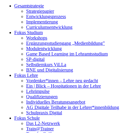
Gesamtstrategie
Strategiepapier
Entwicklungsprozess
Implementierung
Curriculumsentwicklung
Fokus Studium
Workshops
Ergänzungsstudiengang „Medienbildung”
Modulentwicklung
Game Based Learning im Lehramtsstudium
SP-digital
Selbstlernkurs ViLLa
BNE und Digitalisierung
Fokus Lehre
Vordenker*innen – Lehre neu gedacht
Ein | Blick – Hospitationen in der Lehre
Lehrimpulse
Qualifizierungen
Individuelles Beratungsangebot
AG Digitale Teilhabe in der Lehrer*innenbildung
Schulpraxis Digital
Fokus Schule
Das L2-Netzwerk
Train@Trainer