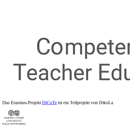
Das Erasmus-Projekt
DiCoTe
ist ein Teilprojekt von DikoLa