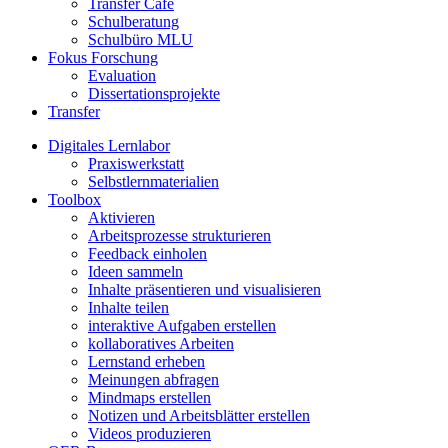
Transfer Café
Schulberatung
Schulbüro MLU
Fokus Forschung
Evaluation
Dissertationsprojekte
Transfer
Digitales Lernlabor
Praxiswerkstatt
Selbstlernmaterialien
Toolbox
Aktivieren
Arbeitsprozesse strukturieren
Feedback einholen
Ideen sammeln
Inhalte präsentieren und visualisieren
Inhalte teilen
interaktive Aufgaben erstellen
kollaboratives Arbeiten
Lernstand erheben
Meinungen abfragen
Mindmaps erstellen
Notizen und Arbeitsblätter erstellen
Videos produzieren