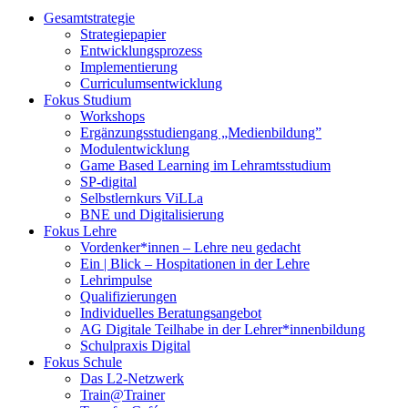
Gesamtstrategie
Strategiepapier
Entwicklungsprozess
Implementierung
Curriculumsentwicklung
Fokus Studium
Workshops
Ergänzungsstudiengang „Medienbildung”
Modulentwicklung
Game Based Learning im Lehramtsstudium
SP-digital
Selbstlernkurs ViLLa
BNE und Digitalisierung
Fokus Lehre
Vordenker*innen – Lehre neu gedacht
Ein | Blick – Hospitationen in der Lehre
Lehrimpulse
Qualifizierungen
Individuelles Beratungsangebot
AG Digitale Teilhabe in der Lehrer*innenbildung
Schulpraxis Digital
Fokus Schule
Das L2-Netzwerk
Train@Trainer