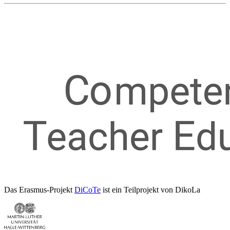
Das Erasmus-Projekt
DiCoTe
ist ein Teilprojekt von DikoLa