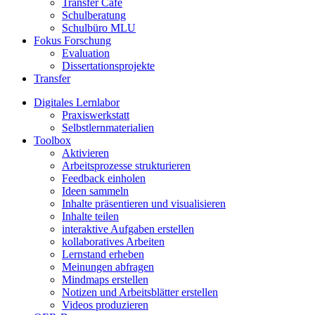
Transfer Café
Schulberatung
Schulbüro MLU
Fokus Forschung
Evaluation
Dissertationsprojekte
Transfer
Digitales Lernlabor
Praxiswerkstatt
Selbstlernmaterialien
Toolbox
Aktivieren
Arbeitsprozesse strukturieren
Feedback einholen
Ideen sammeln
Inhalte präsentieren und visualisieren
Inhalte teilen
interaktive Aufgaben erstellen
kollaboratives Arbeiten
Lernstand erheben
Meinungen abfragen
Mindmaps erstellen
Notizen und Arbeitsblätter erstellen
Videos produzieren