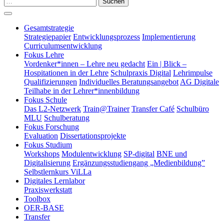
Suchen
Gesamtstrategie
Strategiepapier
Entwicklungsprozess
Implementierung
Curriculumsentwicklung
Fokus Lehre
Vordenker*innen – Lehre neu gedacht
Ein | Blick –
Hospitationen in der Lehre
Schulpraxis Digital
Lehrimpulse
Qualifizierungen
Individuelles Beratungsangebot
AG Digitale
Teilhabe in der Lehrer*innenbildung
Fokus Schule
Das L2-Netzwerk
Train@Trainer
Transfer Café
Schulbüro
MLU
Schulberatung
Fokus Forschung
Evaluation
Dissertationsprojekte
Fokus Studium
Workshops
Modulentwicklung
SP-digital
BNE und
Digitalisierung
Ergänzungsstudiengang „Medienbildung”
Selbstlernkurs ViLLa
Digitales Lernlabor
Praxiswerkstatt
Toolbox
OER-BASE
Transfer