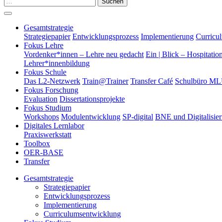
Suchen
Gesamtstrategie
Strategiepapier
Entwicklungsprozess
Implementierung
Curricu
Fokus Lehre
Vordenker*innen – Lehre neu gedacht
Ein | Blick – Hospitatio
Lehrer*innenbildung
Fokus Schule
Das L2-Netzwerk
Train@Trainer
Transfer Café
Schulbüro M
Fokus Forschung
Evaluation
Dissertationsprojekte
Fokus Studium
Workshops
Modulentwicklung
SP-digital
BNE und Digitalisie
Digitales Lernlabor
Praxiswerkstatt
Toolbox
OER-BASE
Transfer
Gesamtstrategie
Strategiepapier
Entwicklungsprozess
Implementierung
Curriculumsentwicklung