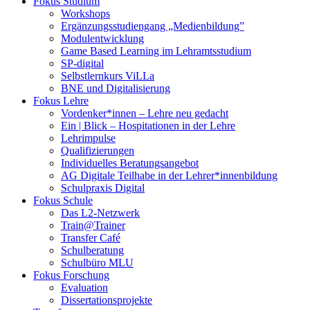
Fokus Studium
Workshops
Ergänzungsstudiengang „Medienbildung”
Modulentwicklung
Game Based Learning im Lehramtsstudium
SP-digital
Selbstlernkurs ViLLa
BNE und Digitalisierung
Fokus Lehre
Vordenker*innen – Lehre neu gedacht
Ein | Blick – Hospitationen in der Lehre
Lehrimpulse
Qualifizierungen
Individuelles Beratungsangebot
AG Digitale Teilhabe in der Lehrer*innenbildung
Schulpraxis Digital
Fokus Schule
Das L2-Netzwerk
Train@Trainer
Transfer Café
Schulberatung
Schulbüro MLU
Fokus Forschung
Evaluation
Dissertationsprojekte