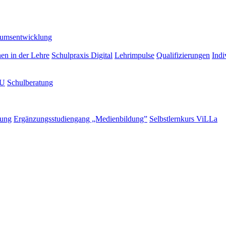
lumsentwicklung
nen in der Lehre
Schulpraxis Digital
Lehrimpulse
Qualifizierungen
Indi
LU
Schulberatung
rung
Ergänzungsstudiengang „Medienbildung”
Selbstlernkurs ViLLa