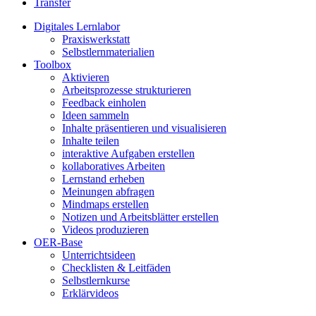
Transfer
Digitales Lernlabor
Praxiswerkstatt
Selbstlernmaterialien
Toolbox
Aktivieren
Arbeitsprozesse strukturieren
Feedback einholen
Ideen sammeln
Inhalte präsentieren und visualisieren
Inhalte teilen
interaktive Aufgaben erstellen
kollaboratives Arbeiten
Lernstand erheben
Meinungen abfragen
Mindmaps erstellen
Notizen und Arbeitsblätter erstellen
Videos produzieren
OER-Base
Unterrichtsideen
Checklisten & Leitfäden
Selbstlernkurse
Erklärvideos