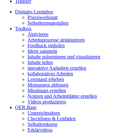
Transfer
Digitales Lernlabor
Praxiswerkstatt
Selbstlernmaterialien
Toolbox
Aktivieren
Arbeitsprozesse strukturieren
Feedback einholen
Ideen sammeln
Inhalte präsentieren und visualisieren
Inhalte teilen
interaktive Aufgaben erstellen
kollaboratives Arbeiten
Lernstand erheben
Meinungen abfragen
Mindmaps erstellen
Notizen und Arbeitsblätter erstellen
Videos produzieren
OER-Base
Unterrichtsideen
Checklisten & Leitfäden
Selbstlernkurse
Erklärvideos