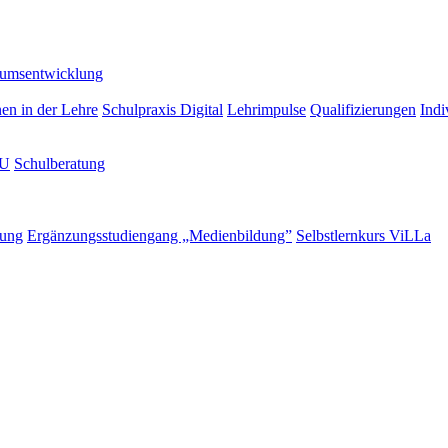
lumsentwicklung
nen in der Lehre
Schulpraxis Digital
Lehrimpulse
Qualifizierungen
Indi
LU
Schulberatung
rung
Ergänzungsstudiengang „Medienbildung”
Selbstlernkurs ViLLa