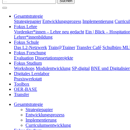
Suchen
Gesamtstrategie
Strategiepapier
Entwicklungsprozess
Implementierung
Curricu
Fokus Lehre
Vordenker*innen – Lehre neu gedacht
Ein | Blick – Hospitatio
Lehrer*innenbildung
Fokus Schule
Das L2-Netzwerk
Train@Trainer
Transfer Café
Schulbüro M
Fokus Forschung
Evaluation
Dissertationsprojekte
Fokus Studium
Workshops
Modulentwicklung
SP-digital
BNE und Digitalisie
Digitales Lernlabor
Praxiswerkstatt
Toolbox
OER-BASE
Transfer
Gesamtstrategie
Strategiepapier
Entwicklungsprozess
Implementierung
Curriculumsentwicklung