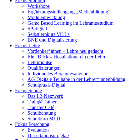
Fokus Studium
Workshops
Ergänzungsstudiengang „Medienbildung”
Modulentwicklung
Game Based Learning im Lehramtsstudium
SP-digital
Selbstlernkurs ViLLa
BNE und Digitalisierung
Fokus Lehre
Vordenker*innen – Lehre neu gedacht
Ein | Blick – Hospitationen in der Lehre
Lehrimpulse
Qualifizierungen
Individuelles Beratungsangebot
AG Digitale Teilhabe in der Lehrer*innenbildung
Schulpraxis Digital
Fokus Schule
Das L2-Netzwerk
Train@Trainer
Transfer Café
Schulberatung
Schulbüro MLU
Fokus Forschung
Evaluation
Dissertationsprojekte