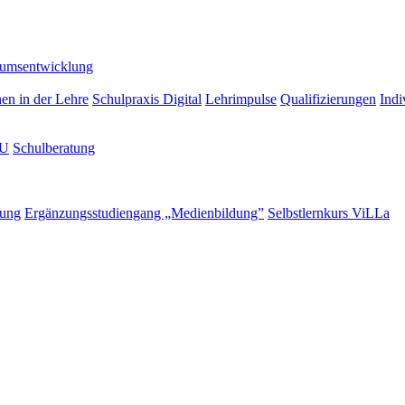
lumsentwicklung
nen in der Lehre
Schulpraxis Digital
Lehrimpulse
Qualifizierungen
Indi
LU
Schulberatung
rung
Ergänzungsstudiengang „Medienbildung”
Selbstlernkurs ViLLa