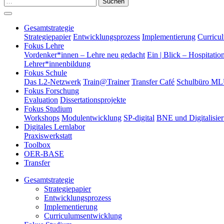
Suchen
Gesamtstrategie
Strategiepapier
Entwicklungsprozess
Implementierung
Curricu
Fokus Lehre
Vordenker*innen – Lehre neu gedacht
Ein | Blick – Hospitatio
Lehrer*innenbildung
Fokus Schule
Das L2-Netzwerk
Train@Trainer
Transfer Café
Schulbüro M
Fokus Forschung
Evaluation
Dissertationsprojekte
Fokus Studium
Workshops
Modulentwicklung
SP-digital
BNE und Digitalisie
Digitales Lernlabor
Praxiswerkstatt
Toolbox
OER-BASE
Transfer
Gesamtstrategie
Strategiepapier
Entwicklungsprozess
Implementierung
Curriculumsentwicklung