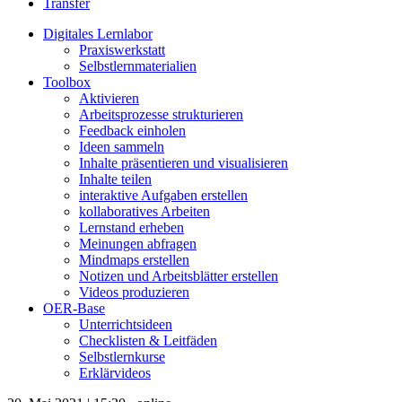
Transfer
Digitales Lernlabor
Praxiswerkstatt
Selbstlernmaterialien
Toolbox
Aktivieren
Arbeitsprozesse strukturieren
Feedback einholen
Ideen sammeln
Inhalte präsentieren und visualisieren
Inhalte teilen
interaktive Aufgaben erstellen
kollaboratives Arbeiten
Lernstand erheben
Meinungen abfragen
Mindmaps erstellen
Notizen und Arbeitsblätter erstellen
Videos produzieren
OER-Base
Unterrichtsideen
Checklisten & Leitfäden
Selbstlernkurse
Erklärvideos