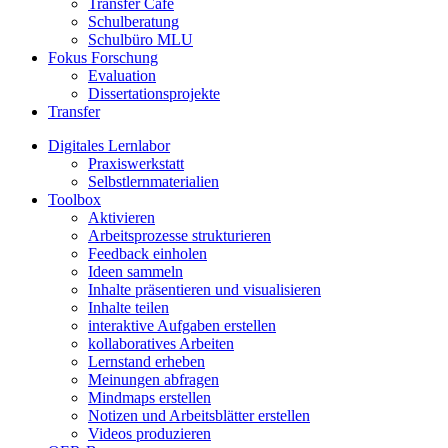
Transfer Café
Schulberatung
Schulbüro MLU
Fokus Forschung
Evaluation
Dissertationsprojekte
Transfer
Digitales Lernlabor
Praxiswerkstatt
Selbstlernmaterialien
Toolbox
Aktivieren
Arbeitsprozesse strukturieren
Feedback einholen
Ideen sammeln
Inhalte präsentieren und visualisieren
Inhalte teilen
interaktive Aufgaben erstellen
kollaboratives Arbeiten
Lernstand erheben
Meinungen abfragen
Mindmaps erstellen
Notizen und Arbeitsblätter erstellen
Videos produzieren