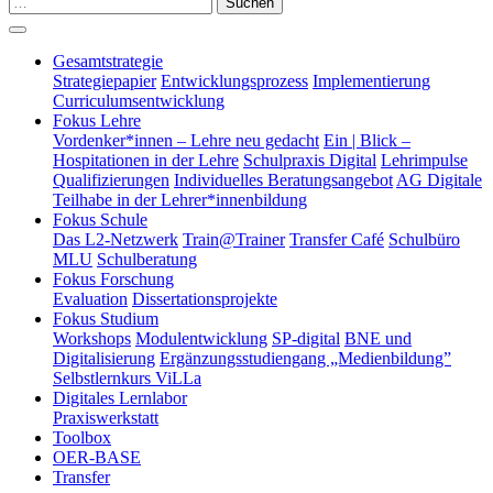
Suchen
Gesamtstrategie
Strategiepapier
Entwicklungsprozess
Implementierung
Curriculumsentwicklung
Fokus Lehre
Vordenker*innen – Lehre neu gedacht
Ein | Blick –
Hospitationen in der Lehre
Schulpraxis Digital
Lehrimpulse
Qualifizierungen
Individuelles Beratungsangebot
AG Digitale
Teilhabe in der Lehrer*innenbildung
Fokus Schule
Das L2-Netzwerk
Train@Trainer
Transfer Café
Schulbüro
MLU
Schulberatung
Fokus Forschung
Evaluation
Dissertationsprojekte
Fokus Studium
Workshops
Modulentwicklung
SP-digital
BNE und
Digitalisierung
Ergänzungsstudiengang „Medienbildung”
Selbstlernkurs ViLLa
Digitales Lernlabor
Praxiswerkstatt
Toolbox
OER-BASE
Transfer