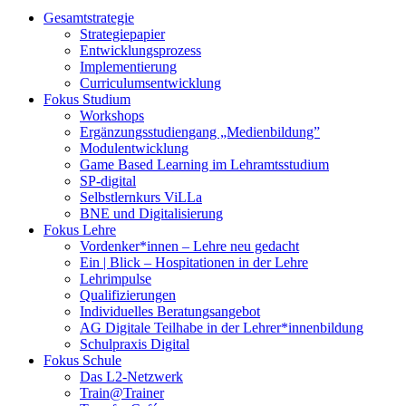
Gesamtstrategie
Strategiepapier
Entwicklungsprozess
Implementierung
Curriculumsentwicklung
Fokus Studium
Workshops
Ergänzungsstudiengang „Medienbildung”
Modulentwicklung
Game Based Learning im Lehramtsstudium
SP-digital
Selbstlernkurs ViLLa
BNE und Digitalisierung
Fokus Lehre
Vordenker*innen – Lehre neu gedacht
Ein | Blick – Hospitationen in der Lehre
Lehrimpulse
Qualifizierungen
Individuelles Beratungsangebot
AG Digitale Teilhabe in der Lehrer*innenbildung
Schulpraxis Digital
Fokus Schule
Das L2-Netzwerk
Train@Trainer