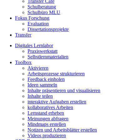
Transfer Café
Schulberatung
Schulbüro MLU
Fokus Forschung
Evaluation
Dissertationsprojekte
Transfer
Digitales Lernlabor
Praxiswerkstatt
Selbstlernmaterialien
Toolbox
Aktivieren
Arbeitsprozesse strukturieren
Feedback einholen
Ideen sammeln
Inhalte präsentieren und visualisieren
Inhalte teilen
interaktive Aufgaben erstellen
kollaboratives Arbeiten
Lernstand erheben
Meinungen abfragen
Mindmaps erstellen
Notizen und Arbeitsblätter erstellen
Videos produzieren