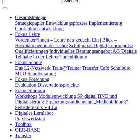
Suchen
Gesamtstrategie
Strategiepapier
Entwicklungsprozess
Implementierung
Curriculumsentwicklung
Fokus Lehre
Vordenker*innen – Lehre neu gedacht
Ein | Blick –
Hospitationen in der Lehre
Schulpraxis Digital
Lehrimpulse
Qualifizierungen
Individuelles Beratungsangebot
AG Digitale
Teilhabe in der Lehrer*innenbildung
Fokus Schule
Das L2-Netzwerk
Train@Trainer
Transfer Café
Schulbüro
MLU
Schulberatung
Fokus Forschung
Evaluation
Dissertationsprojekte
Fokus Studium
Workshops
Modulentwicklung
SP-digital
BNE und
Digitalisierung
Ergänzungsstudiengang „Medienbildung”
Selbstlernkurs ViLLa
Digitales Lernlabor
Praxiswerkstatt
Toolbox
OER-BASE
Transfer