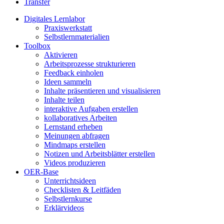
Transfer
Digitales Lernlabor
Praxiswerkstatt
Selbstlernmaterialien
Toolbox
Aktivieren
Arbeitsprozesse strukturieren
Feedback einholen
Ideen sammeln
Inhalte präsentieren und visualisieren
Inhalte teilen
interaktive Aufgaben erstellen
kollaboratives Arbeiten
Lernstand erheben
Meinungen abfragen
Mindmaps erstellen
Notizen und Arbeitsblätter erstellen
Videos produzieren
OER-Base
Unterrichtsideen
Checklisten & Leitfäden
Selbstlernkurse
Erklärvideos