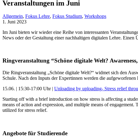
Veranstaltungen im Juni
Allgemein
,
Fokus Lehre
,
Fokus Studium
,
Workshops
1. Juni 2023
Im Juni bieten wir wieder eine Reihe von interessanten Veranstalt
News oder der Gestaltung einer nachhaltigen digitalen Lehre. Einen 
Ringveranstaltung “Schöne digitale Welt? Awareness
Die Ringveranstaltung „Schöne digitale Welt?“ widmet sich den Aus
Schule. Nach den Inputs der Expertinnen werden die aufgeworfenen Fr
15.06. | 15:30-17:00 Uhr |
Unloading by uploading- Stress relief thr
Starting off with a brief introduction on how stress is affecting a st
means of action and expression, and multiple means of engagement. Th
utilized for stress relief.
Angebote für Studierende