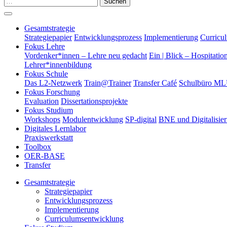
Suchen
Gesamtstrategie
Strategiepapier
Entwicklungsprozess
Implementierung
Curricu
Fokus Lehre
Vordenker*innen – Lehre neu gedacht
Ein | Blick – Hospitatio
Lehrer*innenbildung
Fokus Schule
Das L2-Netzwerk
Train@Trainer
Transfer Café
Schulbüro M
Fokus Forschung
Evaluation
Dissertationsprojekte
Fokus Studium
Workshops
Modulentwicklung
SP-digital
BNE und Digitalisie
Digitales Lernlabor
Praxiswerkstatt
Toolbox
OER-BASE
Transfer
Gesamtstrategie
Strategiepapier
Entwicklungsprozess
Implementierung
Curriculumsentwicklung