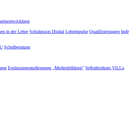
lumsentwicklung
nen in der Lehre
Schulpraxis Digital
Lehrimpulse
Qualifizierungen
Indi
LU
Schulberatung
rung
Ergänzungsstudiengang „Medienbildung”
Selbstlernkurs ViLLa