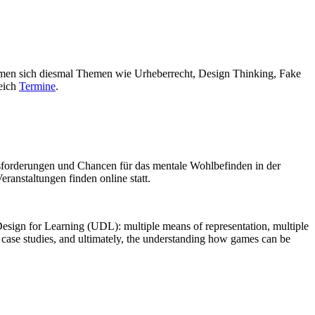
idmen sich diesmal Themen wie Urheberrecht, Design Thinking, Fake
reich
Termine
.
sforderungen und Chancen für das mentale Wohlbefinden in der
anstaltungen finden online statt.
l Design for Learning (UDL): multiple means of representation, multiple
 case studies, and ultimately, the understanding how games can be