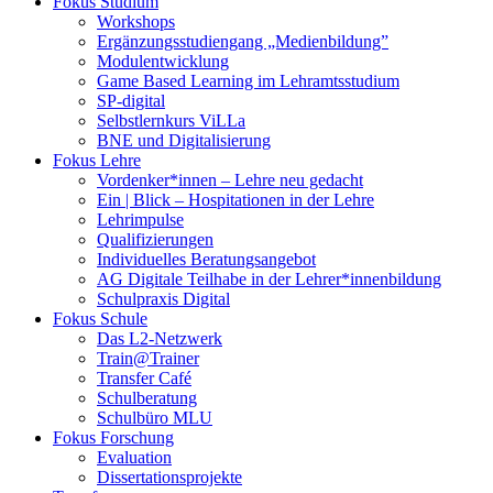
Fokus Studium
Workshops
Ergänzungsstudiengang „Medienbildung”
Modulentwicklung
Game Based Learning im Lehramtsstudium
SP-digital
Selbstlernkurs ViLLa
BNE und Digitalisierung
Fokus Lehre
Vordenker*innen – Lehre neu gedacht
Ein | Blick – Hospitationen in der Lehre
Lehrimpulse
Qualifizierungen
Individuelles Beratungsangebot
AG Digitale Teilhabe in der Lehrer*innenbildung
Schulpraxis Digital
Fokus Schule
Das L2-Netzwerk
Train@Trainer
Transfer Café
Schulberatung
Schulbüro MLU
Fokus Forschung
Evaluation
Dissertationsprojekte