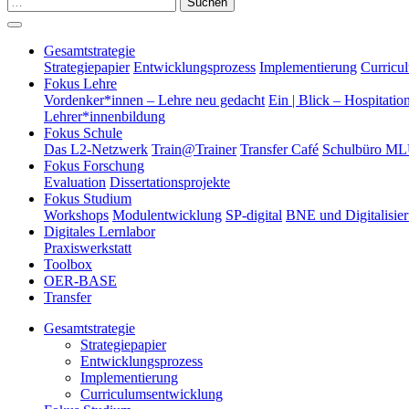
Suchen
Gesamtstrategie
Strategiepapier
Entwicklungsprozess
Implementierung
Curricu
Fokus Lehre
Vordenker*innen – Lehre neu gedacht
Ein | Blick – Hospitatio
Lehrer*innenbildung
Fokus Schule
Das L2-Netzwerk
Train@Trainer
Transfer Café
Schulbüro M
Fokus Forschung
Evaluation
Dissertationsprojekte
Fokus Studium
Workshops
Modulentwicklung
SP-digital
BNE und Digitalisie
Digitales Lernlabor
Praxiswerkstatt
Toolbox
OER-BASE
Transfer
Gesamtstrategie
Strategiepapier
Entwicklungsprozess
Implementierung
Curriculumsentwicklung