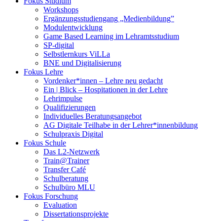
Fokus Studium
Workshops
Ergänzungsstudiengang „Medienbildung”
Modulentwicklung
Game Based Learning im Lehramtsstudium
SP-digital
Selbstlernkurs ViLLa
BNE und Digitalisierung
Fokus Lehre
Vordenker*innen – Lehre neu gedacht
Ein | Blick – Hospitationen in der Lehre
Lehrimpulse
Qualifizierungen
Individuelles Beratungsangebot
AG Digitale Teilhabe in der Lehrer*innenbildung
Schulpraxis Digital
Fokus Schule
Das L2-Netzwerk
Train@Trainer
Transfer Café
Schulberatung
Schulbüro MLU
Fokus Forschung
Evaluation
Dissertationsprojekte