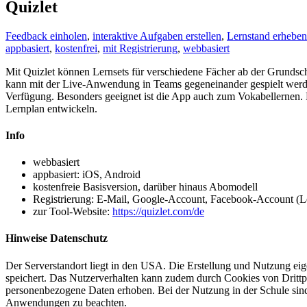
Quizlet
Feedback einholen
,
interaktive Aufgaben erstellen
,
Lernstand erheben
appbasiert
,
kostenfrei
,
mit Registrierung
,
webbasiert
Mit Quizlet können Lernsets für verschiedene Fächer ab der Grundsch
kann mit der Live-Anwendung in Teams gegeneinander gespielt werden.
Verfügung. Besonders geeignet ist die App auch zum Vokabellernen. 
Lernplan entwickeln.
Info
webbasiert
appbasiert: iOS, Android
kostenfreie Basisversion, darüber hinaus Abomodell
Registrierung: E-Mail, Google-Account, Facebook-Account (L
zur Tool-Website:
https://quizlet.com/de
Hinweise Datenschutz
Der Serverstandort liegt in den USA. Die Erstellung und Nutzung eig
speichert. Das Nutzerverhalten kann zudem durch Cookies von Drittp
personenbezogene Daten erhoben. Bei der Nutzung in der Schule sin
Anwendungen zu beachten.