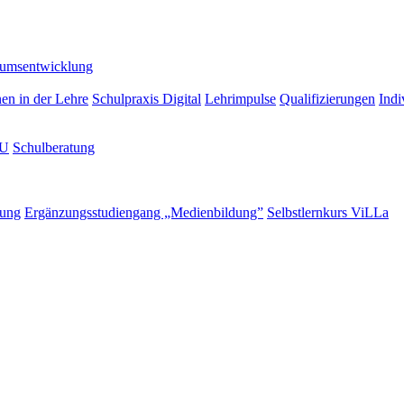
lumsentwicklung
nen in der Lehre
Schulpraxis Digital
Lehrimpulse
Qualifizierungen
Indi
LU
Schulberatung
rung
Ergänzungsstudiengang „Medienbildung”
Selbstlernkurs ViLLa