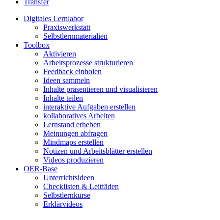
Transfer
Digitales Lernlabor
Praxiswerkstatt
Selbstlernmaterialien
Toolbox
Aktivieren
Arbeitsprozesse strukturieren
Feedback einholen
Ideen sammeln
Inhalte präsentieren und visualisieren
Inhalte teilen
interaktive Aufgaben erstellen
kollaboratives Arbeiten
Lernstand erheben
Meinungen abfragen
Mindmaps erstellen
Notizen und Arbeitsblätter erstellen
Videos produzieren
OER-Base
Unterrichtsideen
Checklisten & Leitfäden
Selbstlernkurse
Erklärvideos