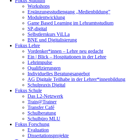
Fokus Studium
Workshops
Ergänzungsstudiengang „Medienbildung”
Modulentwicklung
Game Based Learning im Lehramtsstudium
SP-digital
Selbstlernkurs ViLLa
BNE und Digitalisierung
Fokus Lehre
Vordenker*innen – Lehre neu gedacht
Ein | Blick – Hospitationen in der Lehre
Lehrimpulse
Qualifizierungen
Individuelles Beratungsangebot
AG Digitale Teilhabe in der Lehrer*innenbildung
Schulpraxis Digital
Fokus Schule
Das L2-Netzwerk
Train@Trainer
Transfer Café
Schulberatung
Schulbüro MLU
Fokus Forschung
Evaluation
Dissertationsprojekte