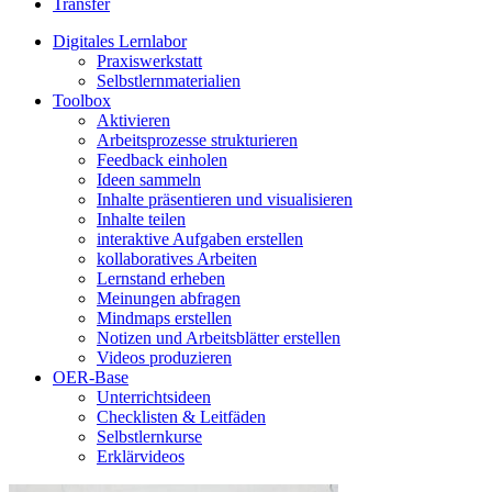
Transfer
Digitales Lernlabor
Praxiswerkstatt
Selbstlernmaterialien
Toolbox
Aktivieren
Arbeitsprozesse strukturieren
Feedback einholen
Ideen sammeln
Inhalte präsentieren und visualisieren
Inhalte teilen
interaktive Aufgaben erstellen
kollaboratives Arbeiten
Lernstand erheben
Meinungen abfragen
Mindmaps erstellen
Notizen und Arbeitsblätter erstellen
Videos produzieren
OER-Base
Unterrichtsideen
Checklisten & Leitfäden
Selbstlernkurse
Erklärvideos