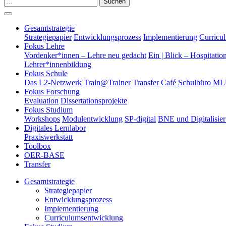
Suchen
Gesamtstrategie
Strategiepapier
Entwicklungsprozess
Implementierung
Curricu
Fokus Lehre
Vordenker*innen – Lehre neu gedacht
Ein | Blick – Hospitatio
Lehrer*innenbildung
Fokus Schule
Das L2-Netzwerk
Train@Trainer
Transfer Café
Schulbüro M
Fokus Forschung
Evaluation
Dissertationsprojekte
Fokus Studium
Workshops
Modulentwicklung
SP-digital
BNE und Digitalisie
Digitales Lernlabor
Praxiswerkstatt
Toolbox
OER-BASE
Transfer
Gesamtstrategie
Strategiepapier
Entwicklungsprozess
Implementierung
Curriculumsentwicklung