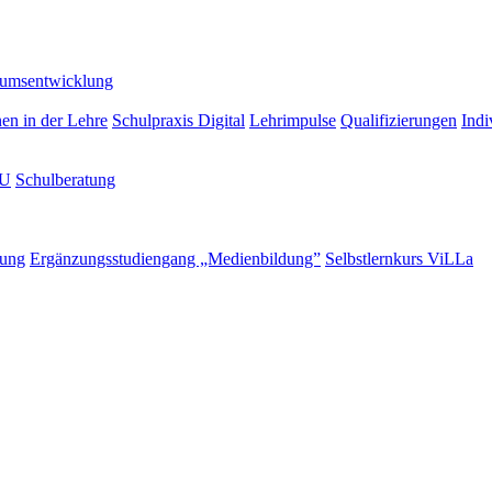
lumsentwicklung
nen in der Lehre
Schulpraxis Digital
Lehrimpulse
Qualifizierungen
Indi
LU
Schulberatung
rung
Ergänzungsstudiengang „Medienbildung”
Selbstlernkurs ViLLa