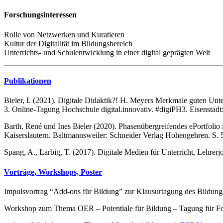
Forschungsinteressen
Rolle von Netzwerken und Kuratieren
Kultur der Digitalität im Bildungsbereich
Unterrichts- und Schulentwicklung in einer digital geprägten Welt
Publikationen
Bieler, I. (2021). Digitale Didaktik?! H. Meyers Merkmale guten Unter
3. Online-Tagung Hochschule digital.innovativ. #digiPH3. Eisenstadt:
Barth, René und Ines Bieler (2020). Phasenübergreifendes ePortfolio 
Kaiserslautern. Baltmannsweiler: Schneider Verlag Hohengehren. S. 
Spang, A., Larbig, T. (2017). Digitale Medien für Unterricht, Lehre
Vorträge, Workshops, Poster
Impulsvortrag “Add-ons für Bildung” zur Klausurtagung des Bildung
Workshop zum Thema OER – Potentiale für Bildung – Tagung für Fortb